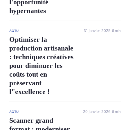
l'opportunité
hypernantes
31 janvier 2025
5 min
ACTU
Optimiser la
production artisanale
: techniques créatives
pour diminuer les
coûts tout en
préservant
l"excellence !
20 janvier 2026
5 min
ACTU
Scanner grand
format : moderniser