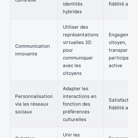
identités
fidélité accr
hybrides
Utiliser des
représentations
Engagement
virtuelles 3D
citoyen,
Communication
pour
transparence
innovante
communiquer
participation
avec les
active
citoyens
Adapter les
Personnalisation
interactions en
Satisfaction 
via les réseaux
fonction des
fidélité accr
sociaux
préférences
culturelles
Unir les