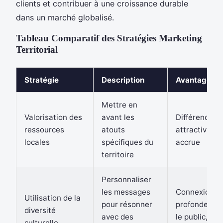
clients et contribuer à une croissance durable
dans un marché globalisé.
Tableau Comparatif des Stratégies Marketing
Territorial
Stratégie
Description
Avantages
Mettre en
Valorisation des
avant les
Différenciati
ressources
atouts
attractivité
locales
spécifiques du
accrue
territoire
Personnaliser
les messages
Connexion p
Utilisation de la
pour résonner
profonde av
diversité
avec des
le public,
culturelle