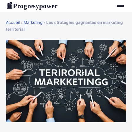
Progresypower
📰
Accueil
›
Marketing
›
Les stratégies gagnantes en marketing
territorial