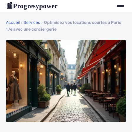
Progresypower
📰
Accueil
›
Services
›
Optimisez vos locations courtes à Paris
17e avec une conciergerie