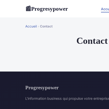
Progresypower
📰
Accu
Accueil
›
Contact
Contact
Progresypower
L'information business qui propulse votre entrepris