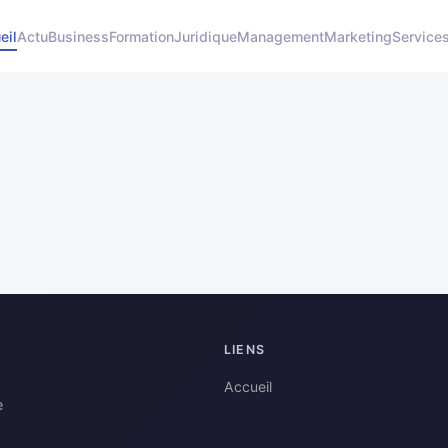
eil
Actu
Business
Formation
Juridique
Management
Marketing
Service
LIENS
Accueil
e