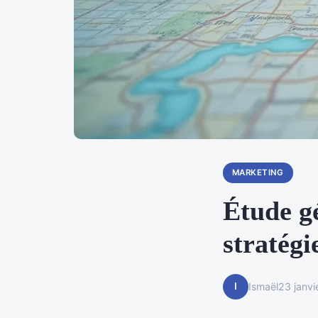
MARKETING
Étude g
stratégi
I
Ismaël
23 janvi