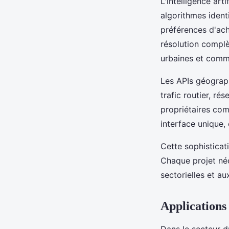
L'intelligence art
algorithmes identi
préférences d'ach
résolution complè
urbaines et comm
Les APIs géograph
trafic routier, r
propriétaires c
interface unique, 
Cette sophisticat
Chaque projet néc
sectorielles et a
Applications 