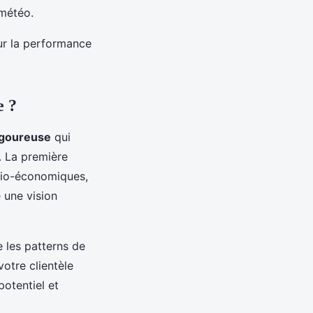
 météo.
sur la performance
e ?
igoureuse
qui
 La première
cio-économiques,
 une vision
 les patterns de
otre clientèle
potentiel et