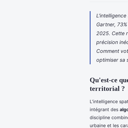
L'intelligenc
Gartner, 73% 
2025. Cette r
précision in
Comment votre
optimiser sa 
Qu'est-ce que
territorial ?
L'intelligence sp
intégrant des
alg
discipline combi
urbaine et les ca