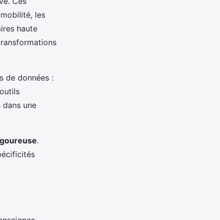
ive. Ces
mobilité, les
ires haute
transformations
es de données :
outils
s dans une
igoureuse
.
écificités