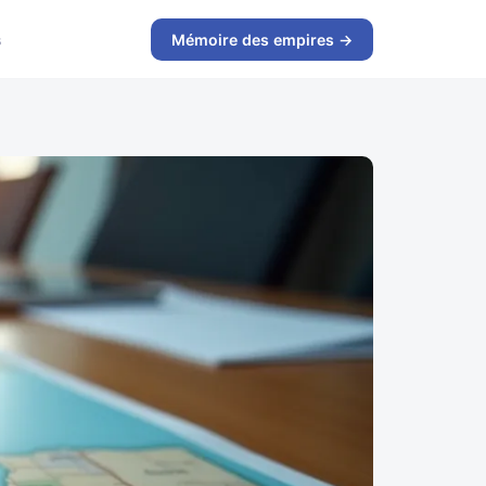
s
Mémoire des empires →