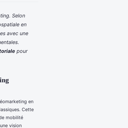
ting. Selon
ospatiale en
res avec une
entales.
toriale
pour
ting
 géomarketing en
assiques. Cette
de mobilité
 une vision