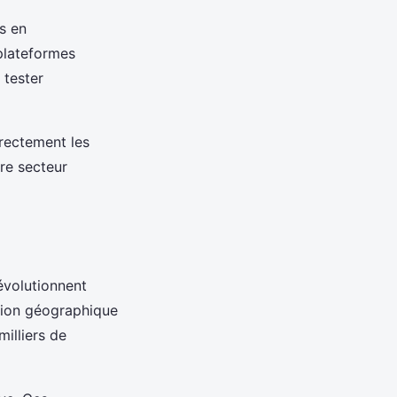
s en
plateformes
 tester
rrectement les
re secteur
évolutionnent
tion géographique
illiers de