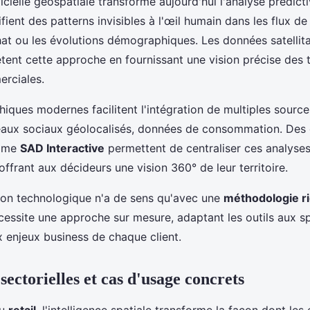
ificielle géospatiale transforme aujourd'hui l'analyse prédict
fient des patterns invisibles à l'œil humain dans les flux de 
at ou les évolutions démographiques. Les données satellita
tent cette approche en fournissant une vision précise des 
erciales.
iques modernes facilitent l'intégration de multiples sourc
éseaux sociaux géolocalisés, données de consommation. Des 
omme
SAD Interactive
permettent de centraliser ces analyse
offrant aux décideurs une vision 360° de leur territoire.
ion technologique n'a de sens qu'avec une
méthodologie r
essite une approche sur mesure, adaptant les outils aux sp
ux enjeux business de chaque client.
sectorielles et cas d'usage concrets