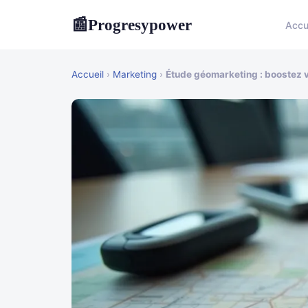
Progresypower
📰
Accu
Accueil
›
Marketing
›
Étude géomarketing : boostez vo