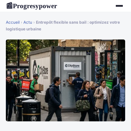
Progresypower
📰
Accueil
›
Actu
›
Entrepôt flexible sans bail : optimizez votre
logistique urbaine