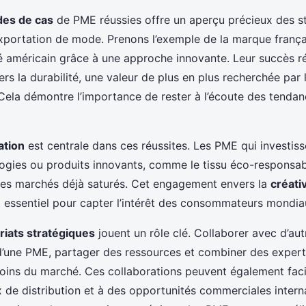
des de cas
de PME réussies offre un aperçu précieux des s
exportation de mode. Prenons l’exemple de la marque franç
é américain grâce à une approche innovante. Leur succès r
rs la durabilité, une valeur de plus en plus recherchée par 
la démontre l’importance de rester à l’écoute des tendanc
ation
est centrale dans ces réussites. Les PME qui investis
ogies ou produits innovants, comme le tissu éco-responsab
es marchés déjà saturés. Cet engagement envers la
créativ
st essentiel pour capter l’intérêt des consommateurs mondia
riats stratégiques
jouent un rôle clé. Collaborer avec d’au
 d’une PME, partager des ressources et combiner des exper
ins du marché. Ces collaborations peuvent également facili
de distribution et à des opportunités commerciales internat