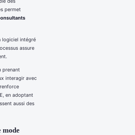
ie des
es permet
consultants
 logiciel intégré
processus assure
ent.
n prenant
ux interagir avec
renforce
ME, en adoptant
issent aussi des
de mode