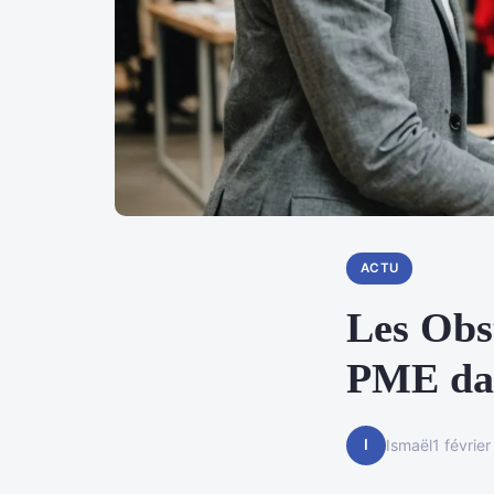
ACTU
Les Obs
PME dan
I
Ismaël
1 févrie