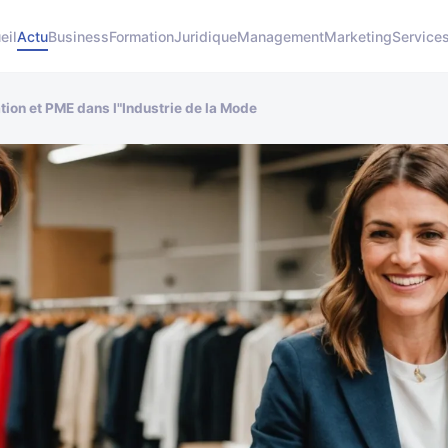
eil
Actu
Business
Formation
Juridique
Management
Marketing
Service
tion et PME dans l"Industrie de la Mode