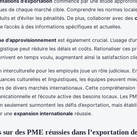
tations d’exportation
commence par une étude approfond
iques de chaque marché cible. Comprendre les normes local
uits et d’éviter les pénalités. De plus, collaborer avec des
te l’accès à des informations spécifiques et actuelles.
ne d’approvisionnement
est également crucial. L’usage d’un
gistique peut réduire les délais et coûts. Rationaliser ces 
rrivent en temps voulu, augmentant ainsi la satisfaction cli
n interculturelle pour les employés joue un rôle judicieux. E
ances culturelles et linguistiques, les équipes peuvent mie
s de divers marchés internationaux. Cette compréhension 
unicationnelle et l’écoute active des besoins locaux. Les P
on seulement surmontent les défis d’exportation, mais établ
ur une
expansion internationale
réussie.
s sur des PME réussies dans l’exportation 