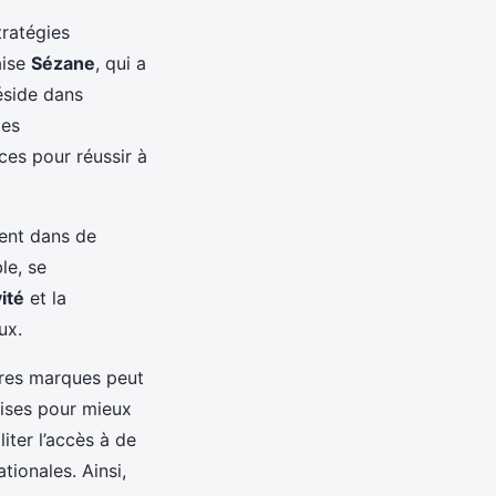
tratégies
aise
Sézane
, qui a
éside dans
les
es pour réussir à
sent dans de
le, se
ité
et la
ux.
tres marques peut
tises pour mieux
ter l’accès à de
ionales. Ainsi,