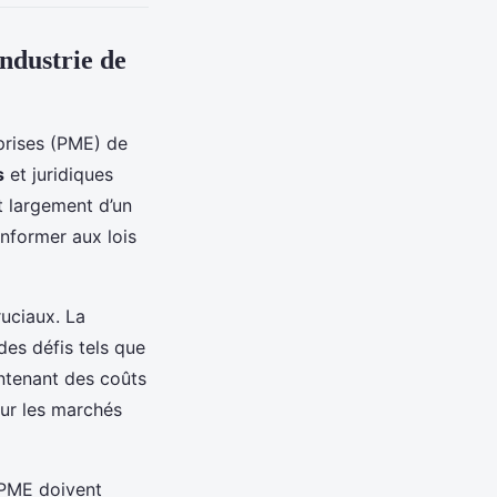
ndustrie de
prises (PME) de
s
et juridiques
t largement d’un
nformer aux lois
uciaux. La
des défis tels que
intenant des coûts
sur les marchés
 PME doivent