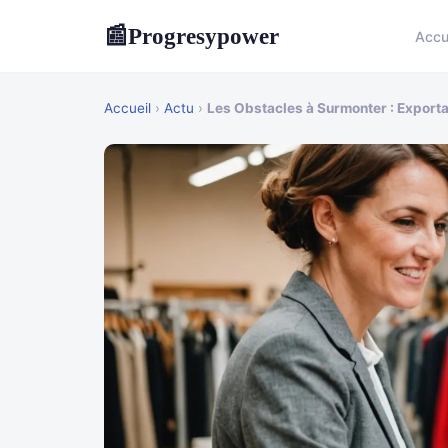
Progresypower
📰
Accu
Accueil
›
Actu
›
Les Obstacles à Surmonter : Exporta