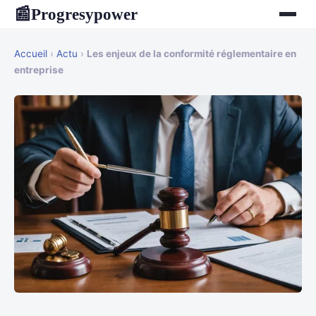
Progresypower
📰
Accueil
›
Actu
›
Les enjeux de la conformité réglementaire en
entreprise