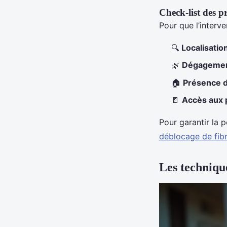
Check-list des p
Pour que l’interve
🔍
Localisatio
🌿
Dégagement
🏠
Présence d
🚪
Accès aux
Pour garantir la 
déblocage de fib
Les techniqu