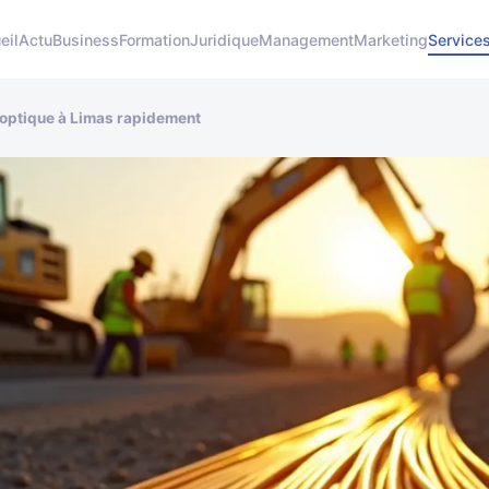
eil
Actu
Business
Formation
Juridique
Management
Marketing
Service
 optique à Limas rapidement