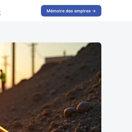
s
Mémoire des empires →