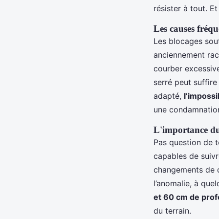
résister à tout. E
Les causes fréq
Les blocages sout
anciennement racc
courber excessiv
serré peut suffir
adapté,
l’impossi
une condamnation 
L'importance du
Pas question de t
capables de suivr
changements de d
l’anomalie, à que
et 60 cm de pro
du terrain.