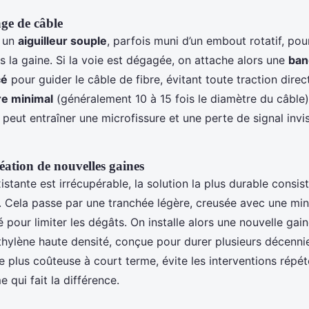
age de câble
d un
aiguilleur souple
, parfois muni d’un embout rotatif, pour
s la gaine. Si la voie est dégagée, on attache alors une
ban
cé
pour guider le câble de fibre, évitant toute traction direc
re minimal
(généralement 10 à 15 fois le diamètre du câble) 
é peut entraîner une microfissure et une perte de signal invis
éation de nouvelles gaines
stante est irrécupérable, la solution la plus durable consis
 Cela passe par une tranchée légère, creusée avec une min
sé pour limiter les dégâts. On installe alors une nouvelle gai
hylène haute densité, conçue pour durer plusieurs décenni
 plus coûteuse à court terme, évite les interventions répété
e qui fait la différence.