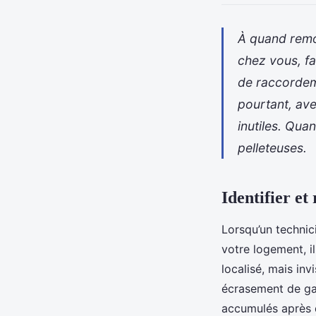
À quand remon
chez vous, f
de raccordemen
pourtant, ave
inutiles. Qua
pelleteuses.
Identifier et
Lorsqu’un technici
votre logement, il
localisé, mais inv
écrasement de ga
accumulés après d