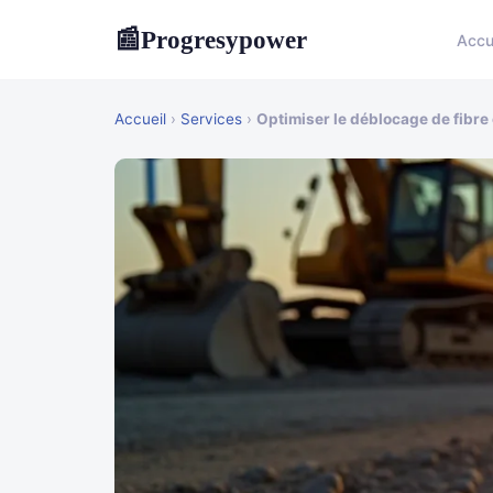
Progresypower
📰
Accu
Accueil
›
Services
›
Optimiser le déblocage de fibre