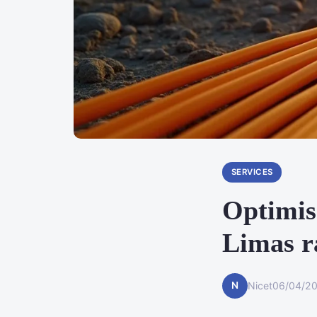
SERVICES
Optimise
Limas r
N
Nicet
06/04/20