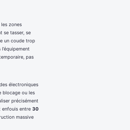
 les zones
 se tasser, se
e un coude trop
s l’équipement
 temporaire, pas
ndes électroniques
de blocage ou les
liser précisément
t enfouis entre
30
truction massive