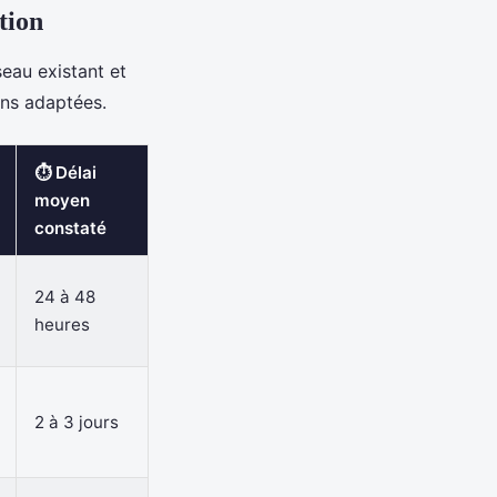
tion
seau existant et
ons adaptées.
⏱️ Délai
moyen
constaté
24 à 48
heures
2 à 3 jours