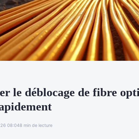
r le déblocage de fibre opt
apidement
26 08:04
8 min de lecture