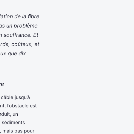
ation de la fibre
pas un problème
en souffrance. Et
rds, coûteux, et
eux que dix
re
 câble jusqu’à
t, l’obstacle est
nduit, un
e sédiments
, mais pas pour